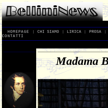
|
|
|
|
_
HOMEPAGE
_
_
CHI
_
SIAMO
_
_
LIRICA
_
_
PROSA
_
CONTATTI
Madama But