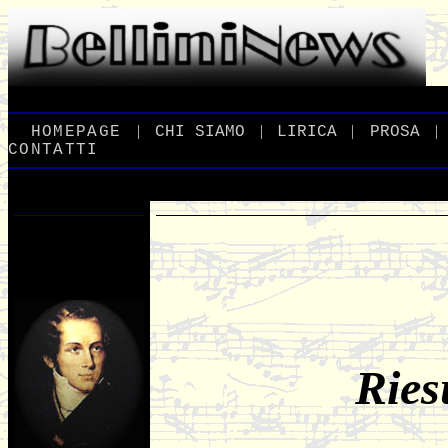
|
|
|
|
_
HOMEPAGE
_
_
CHI
_
SIAMO
_
_
LIRICA
_
_
PROSA
_
CONTATTI
Ries