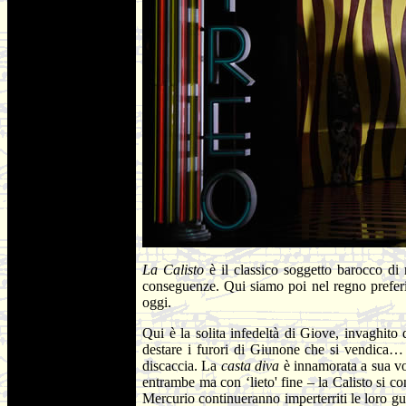
La Calisto
è il classico soggetto barocco di 
conseguenze. Qui siamo poi nel regno prefer
oggi.
Qui è la solita infedeltà di Giove, invaghito 
destare i furori di Giunone che si vendica… 
discaccia. La
casta diva
è innamorata a sua vo
entrambe ma con ‘lieto' fine – la Calisto si c
Mercurio continueranno imperterriti le loro gu