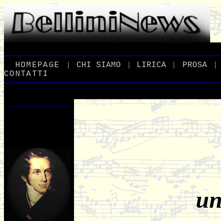
|
|
|
|
_
HOMEPAGE
_
_
CHI
_
SIAMO
_
_
LIRICA
_
_
PROSA
_
CONTATTI
un