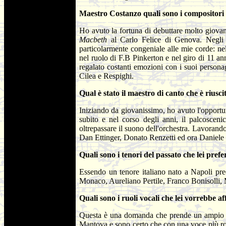
Maestro Costanzo quali sono i compositori d
Ho avuto la fortuna di debuttare molto giovan
Macbeth
al Carlo Felice di Genova. Negli 
particolarmente congeniale alle mie corde: nel
nel ruolo di F.B Pinkerton e nel giro di 11 ann
regalato costanti emozioni con i suoi person
Cilea e Respighi.
Qual è stato il maestro di canto che è riusci
Iniziando da giovanissimo, ho avuto l'opportun
subito e nel corso degli anni, il palcosceni
oltrepassare il suono dell'orchestra. Lavora
Dan Ettinger, Donato Renzetti ed ora Daniele Ga
Quali sono i tenori del passato che lei pref
Essendo un tenore italiano nato a Napoli pre
Monaco, Aureliano Pertile, Franco Bonisolli, 
Quali sono i ruoli vocali che lei vorrebbe 
Questa è una domanda che prende un ampio spe
Mantova e sono certo che con una voce più roto