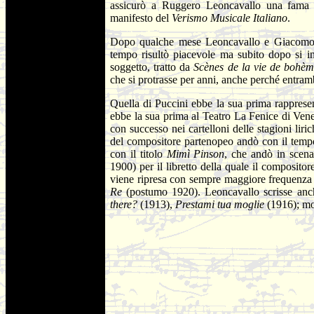
assicurò a Ruggero Leoncavallo una fama i
manifesto del
Verismo Musicale Italiano
.
Dopo qualche mese Leoncavallo e Giacomo P
tempo risultò piacevole ma subito dopo si in
soggetto, tratto da
Scènes de la vie de bohè
che si protrasse per anni, anche perché entramb
Quella di Puccini ebbe la sua prima rapprese
ebbe la sua prima al Teatro La Fenice di Vene
con successo nei cartelloni delle stagioni liri
del compositore partenopeo andò con il tempo
con il titolo
Mimì Pinson
, che andò in scen
1900) per il libretto della quale il composito
viene ripresa con sempre maggiore frequenza 
Re
(postumo 1920). Leoncavallo scrisse anch
there?
(1913),
Prestami tua moglie
(1916); mo