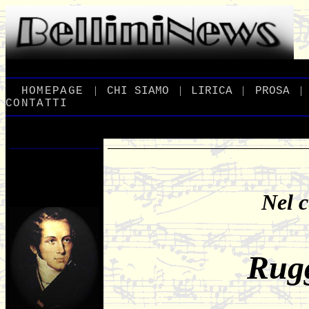
|
|
|
|
_
HOMEPAGE
_
_
CHI
_
SIAMO
_
_
LIRICA
_
_
PROSA
_
CONTATTI
Nel c
Rugg