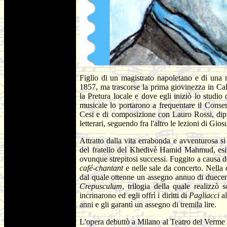
Figlio di un magistrato napoletano e di una 
1857, ma trascorse la prima giovinezza in Cala
la Pretura locale e dove egli iniziò lo studio 
musicale lo portarono a frequentare il Conser
Cesi e di composizione con Lauro Rossi, diplo
letterari, seguendo fra l'altro le lezioni di Gio
Attratto dalla vita errabonda e avventurosa 
del fratello del Khedivè Hamid Mahmud, esibe
ovunque strepitosi successi. Fuggito a causa d
café-chantant
e nelle sale da concerto. Nella 
dal quale ottenne un assegno annuo di duecento
Crepusculum
, trilogia della quale realizzò
incrinarono ed egli offrì i diritti di
Pagliacci
a
anni e gli garantì un assegno di tremila lire.
L'opera debuttò a Milano al Teatro del Verme 