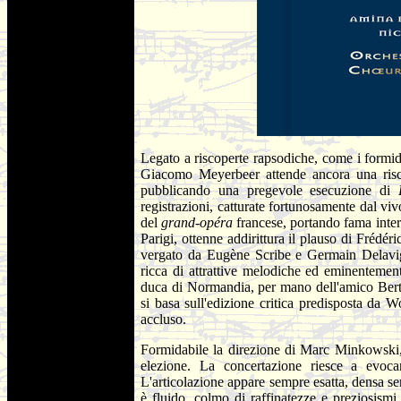
Legato a riscoperte rapsodiche, come i formi
Giacomo Meyerbeer attende ancora una risco
pubblicando una pregevole esecuzione di
registrazioni, catturate fortunosamente dal viv
del
grand-opéra
francese, portando fama inte
Parigi, ottenne addirittura il plauso di Frédér
vergato da Eugène Scribe e Germain Delavign
ricca di attrattive melodiche ed eminentement
duca di Normandia, per mano dell'amico Bertra
si basa sull'edizione critica predisposta da W
accluso.
Formidabile la direzione di Marc Minkowski, i
elezione. La concertazione riesce a evoc
L'articolazione appare sempre esatta, densa sen
è fluido, colmo di raffinatezze e preziosism