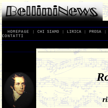
|
|
|
|
_
HOMEPAGE
_
_
CHI
_
SIAMO
_
_
LIRICA
_
_
PROSA
_
CONTATTI
Ro
r