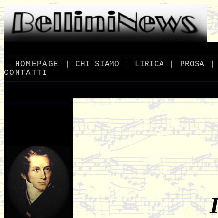
|
|
|
|
_
HOMEPAGE
_
_
CHI
_
SIAMO
_
_
LIRICA
_
_
PROSA
_
CONTATTI