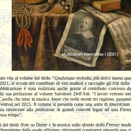
to vita al volume dal titolo
“Qualunque melodia, più dolce suona qua
 2021, si avvale del contributo di vari studiosi e raccoglie gli Atti de
blicazione è stata realizzata anche grazie al contributo concesso dal
la sua prefazione al volume Salvatore Dell'Atti: “I lavori vertono in
 Casella che mise in musica
Amor che nella mente mi ragiona
, passand
Festival nel 2015. Il volume si presenta come una sorta di
itinerariu
za rinunciare alla proiezione di grandi concetti legati ad una Fire
senza tempo”.
i dal titolo
Note su Dante e la musica sullo sfondo della Firenze medi
dimensione dalla quale affiorano riferimenti congruenti riguardo una ri