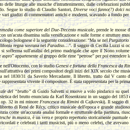
 delle liturgie alle musiche d'intrattenimento, dalle celebrazioni pubblic
ndo. Segue lo studio di Claudio Santori,
Diverse voci fanno(?) dolci n
vari giudizi di commentatori antichi e moderni, scavando a fondo per un
mmedia come superiore del Due-Trecento musicale
, prende le mosse d
 con un'acuta disamina sulla versificazione e sulle forme e strutture mus
icologo bolognese è la seguente considerazione: “Ma se nel
Purgatorio
lifonia regna sovrana nel
Paradiso
…”. Il saggio di Cecilia Luzzi si oc
e si sofferma sull'analisi del primo madrigale che apre il Nono volum
 aspro” appartenente al gruppo delle rime “petrose” per poi estendere la s
e nell'Ottocento, con lo studio
Genesi e fortuna della Francesca da Ri
sull'attrattiva dei primi compositori degli inizi del XIX secolo che music
 nel 1830/31 da Saverio Mercadante. Il libretto, tratto dal V canto d
e rappresentata vivente il compositore. È stata rappresentata per la prim
cale del “brutto”
di Guido Salvetti si muove a volo pindarico su quel d
'estetica del brutto enunciata da Karl Rosenkranz in un saggio del 1853 
a op. 32 in mi minore
Francesca da Rimini
di Cajkovskij. Il saggio d
ibretto di René de Récy, critico musicale dell'epoca e grande studioso 
ia come un'accurata analisi formale e strutturale della partitura, riu
tesche in musica
, è un vero e proprio repertorio storicamente puntuale e
cordati e celebrati i tanti musicisti, più o meno celebri, che avevano t