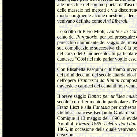
alle orecchie del sommo poeta: dall'ascolto
delle massaie nei mercati e via discorre
modo congruente alcune questioni, idee e 
venivano definite come
Arti Liberali
.
Lo scritto di Piero Mioli,
Dante e la Co
canto del
Purgatorio
, per poi proseguire
parecchio illuminante del saggio del mus
sua complicazione successiva che è la po
nel corso del Cinquecento. In particolar
dantesca “Così nel mio parlar voglio esser
Con Elisabetta Pasquini ci tuffiamo invec
dei primi decenni del secolo attardandosi 
dell'opera
Francesca da Rimini
composta
traversie e capricci dei cantanti non venn
Il breve saggio
Dante: per un'idea musi
secolo, con riferimento in particolare all
Franz Liszt e alla
Fantasia
per orchestr
violinista francese Benjamin Godard, su l
Comique il 13 maggio del 1890, si evidenz
Antolini,
Firenze 1865: celebrazioni dan
1865, in occasione della quale venivano ri
creazioni.