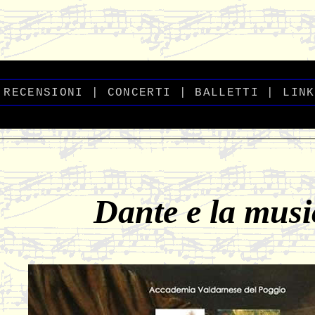
-
_
RECENSIONI
_
|
CONCERTI
|
BALLETTI
_
|
_
LINK
Dante e la musi