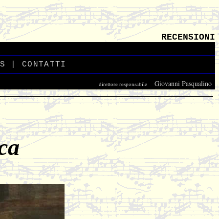
RECENSIONI
S
_
|
CONTATTI
_
Giovanni Pasqualino
direttore responsabile
_
ca