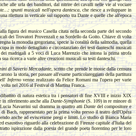
he alle urla dei banditori, dal nitrire dei cavalli nelle vie al vociare
ote…: spunti musicali nell'opera dantesca
, che riesce a sviluppare in
a rilettura in verticale sul rapporto tra Dante e quelle che all'epoca
alla figura del
musico
Casella citata nella seconda parte del secondo
icali dei Trovatori Provenzali e su Sordello da Goito. Chiave di volta
regna la monodia gregoriana, specie la coralità della salmodia, quella
cupa in modo dettagliato e circostanziato dei testi danteschi musicati
e dei madrigali a 5 voci di Luca Marenzio che intona la prima strofa
ua ricerca a varie altre creazioni musicali su testi danteschi.
mini di Saverio Mercadante
, scritto che prende le mosse dalla censura
arono la storia, per passare all'esame particolareggiato della partitura
ell'
Inferno
venne realizzato da Felice Romani ma l'opera per varie
a volta nel 2016 al Festival di Martina Franca.
ibattito di natura estetica tra i pensatori di fine XVIII e inizio XIX
e in riferimento anche alla
Dante-Symphonie
(S. 109) in re minore di
i Lucia Navarrini sul dramma in quattro atti
Dante
del compositore e
di Bach, rappresentato per la prima volta presso il teatro dell'Opéra
scendo anche ad eviscerarne pregi e limiti. Lo studio di Bianca Maria
d esaustivo riguardo alla celebrazione di Firenze capitale d'Italia del
ratto ispirazione dalla poesia del grande poeta fiorentino per le loro