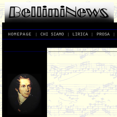
|
|
|
|
_
HOMEPAGE
_
_
CHI
_
SIAMO
_
_
LIRICA
_
_
PROSA
_