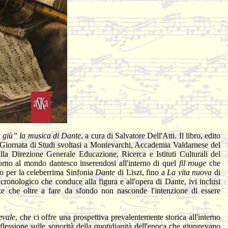
 giù” la musica di Dante
, a cura di Salvatore Dell'Atti. Il libro, edito
lla Giornata di Studi svoltasi a Montevarchi, Accademia Valdarnese del
la Direzione Generale Educazione, Ricerca e Istituti Culturali del
torno al mondo dantesco inserendosi all'interno di quel
fil rouge
che
o per la celeberrima Sinfonia
Dante
di Liszt, fino a
La vita nuova
di
m
cronologico che conduce alla figura e all'opera di Dante, ivi inclusi
nze che oltre a fare da sfondo non nasconde l'intenzione di essere
evale
, che ci offre una prospettiva prevalentemente storica all'interno
flessione sulle sonorità della quotidianità dell'epoca che giungevano