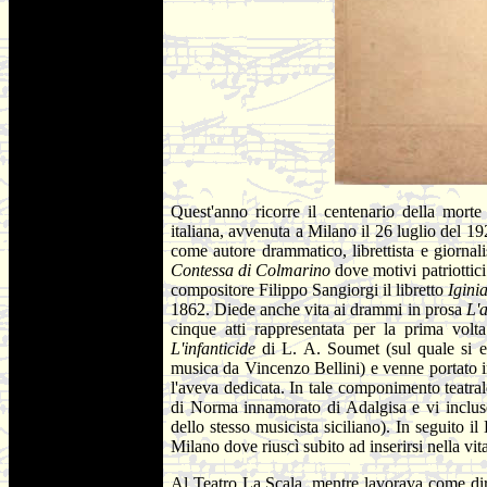
Quest'anno ricorre il centenario della morte 
italiana, avvenuta a Milano il 26 luglio del 19
come autore drammatico, librettista e giornal
Contessa di Colmarino
dove motivi patriottic
compositore Filippo Sangiorgi il libretto
Iginia
1862. Diede anche vita ai drammi in prosa
L'
cinque atti rappresentata per la prima volt
L'infanticide
di L. A. Soumet (sul quale si er
musica da Vincenzo Bellini) e venne portato in 
l'aveva dedicata. In tale componimento teatra
di Norma innamorato di Adalgisa e vi inclu
dello stesso musicista siciliano). In seguito
Milano dove riuscì subito ad inserirsi nella vita 
Al Teatro La Scala, mentre lavorava come diret