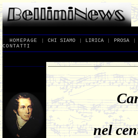
|
|
|
|
_
HOMEPAGE
_
_
CHI
_
SIAMO
_
_
LIRICA
_
_
PROSA
_
CONTATTI
Car
nel cen