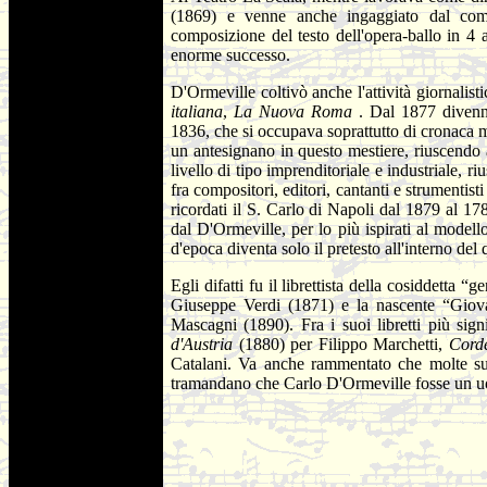
(1869) e venne anche ingaggiato dal com
composizione del testo dell'opera-ballo in 4 
enorme successo.
D'Ormeville coltivò anche l'attività giornalis
italiana
,
La Nuova Roma
. Dal 1877 divenn
1836, che si occupava soprattutto di cronaca m
un antesignano in questo mestiere, riuscendo a
livello di tipo imprenditoriale e industriale, r
fra compositori, editori, cantanti e strumentisti 
ricordati il S. Carlo di Napoli dal 1879 al 17
dal D'Ormeville, per lo più ispirati al modell
d'epoca diventa solo il pretesto all'interno de
Egli difatti fu il librettista della cosiddetta 
Giuseppe Verdi (1871) e la nascente “Giov
Mascagni (1890). Fra i suoi libretti più sig
d'Austria
(1880) per Filippo Marchetti,
Cord
Catalani. Va anche rammentato che molte su
tramandano che Carlo D'Ormeville fosse un uom