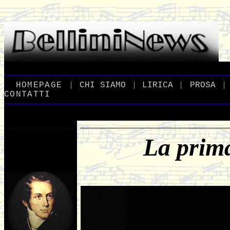
|
|
|
|
_
HOMEPAGE
_
_
CHI
_
SIAMO
_
_
LIRICA
_
_
PROSA
_
CONTATTI
La prima