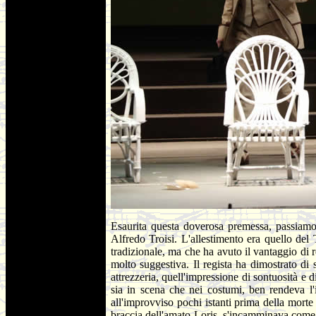
Esaurita questa doverosa premessa, passiamo 
Alfredo Troisi. L'allestimento era quello de
tradizionale, ma che ha avuto il vantaggio di 
molto suggestiva. Il regista ha dimostrato di
attrezzeria, quell'impressione di sontuosità e 
sia in scena che nei costumi, ben rendeva l'
all'improvviso pochi istanti prima della morte
braccia dell'amato Loris, s'incamminava come N