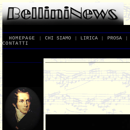
|
|
|
|
_
HOMEPAGE
_
_
CHI
_
SIAMO
_
_
LIRICA
_
_
PROSA
_
CONTATTI