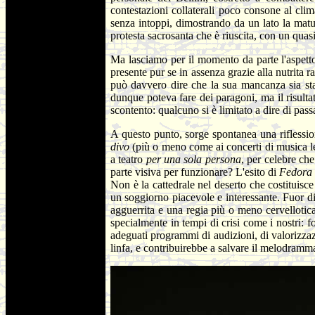
contestazioni collaterali poco consone al cli
senza intoppi, dimostrando da un lato la matur
protesta sacrosanta che è riuscita, con un quas
Ma lasciamo per il momento da parte l'aspetto
presente pur se in assenza grazie alla nutrita r
può davvero dire che la sua mancanza sia stat
dunque poteva fare dei paragoni, ma il risult
scontento: qualcuno si è limitato a dire di pas
A questo punto, sorge spontanea una riflessi
divo
(più o meno come ai concerti di musica le
a teatro
per una sola persona
, per celebre ch
parte visiva per funzionare? L'esito di
Fedora
Non è la cattedrale nel deserto che costituisce
un soggiorno piacevole e interessante. Fuor di
agguerrita e una regia più o meno cervellotica
specialmente in tempi di crisi come i nostri: fo
adeguati programmi di audizioni, di valorizza
linfa, e contribuirebbe a salvare il melodramma