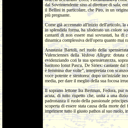
dal Sovrintendente sino al direttore di sala, e
il Bellini in particolare, che Piro, in un ori
più pregnante.
Come già accennato all'inizio dell'articolo, l
in splendida forma, ha sfoderato un colore s
cantanti di non essere mai sovrastati, ha di
dinamica complessiva dell'opera quanto mai rara
Anastasia Bartoli, nel ruolo della spensiera
Valenciennes della
Vedova Allegra
: dotata
evidenziando con la sua spensieratezza, sopratt
baritono Ionut Pascu, De Siriex: cantante dal be
è femmina due volte”, interpretata con scanzo
voce potente e stentorea: dopo un'iniziale in
media, per dare il meglio della sua focosa irrue
Il soprano lettone Ira Bertman, Fedora, pur n
acuta, di tutto rispetto che, unita a una diz
padronanza il ruolo della passionale principes
scoperta di essere stata causa della morte del 
imprimere tutto il giusto pathos al suo ruolo, 