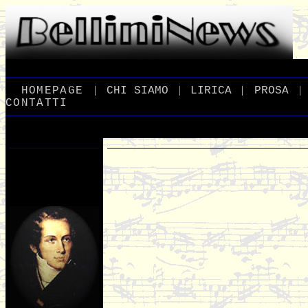
|
|
|
|
_
HOMEPAGE
_
_
CHI
_
SIAMO
_
_
LIRICA
_
_
PROSA
_
CONTATTI