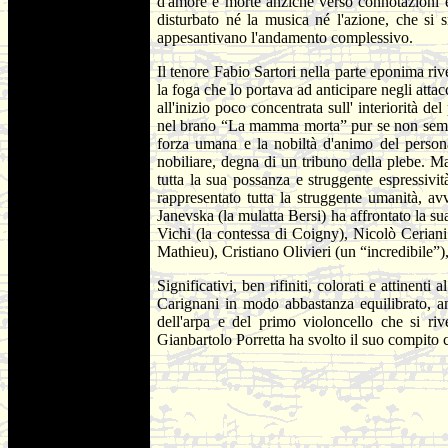
d'amore e morte anziché verso connotazioni ed 
disturbato né la musica né l'azione, che si 
appesantivano l'andamento complessivo.
Il tenore Fabio Sartori nella parte eponima rive
la foga che lo portava ad anticipare negli att
all'inizio poco concentrata sull' interiorità 
nel brano “La mamma morta” pur se non sempre
forza umana e la nobiltà d'animo del persona
nobiliare, degna di un tribuno della plebe. M
tutta la sua possanza e struggente espressi
rappresentato tutta la struggente umanità, a
Janevska (la mulatta Bersi) ha affrontato la su
Vichi (la contessa di Coigny), Nicolò Ceriani
Mathieu), Cristiano Olivieri (un “incredibile”)
Significativi, ben rifiniti, colorati e attinent
Carignani in modo abbastanza equilibrato, 
dell'arpa e del primo violoncello che si ri
Gianbartolo Porretta ha svolto il suo compito 