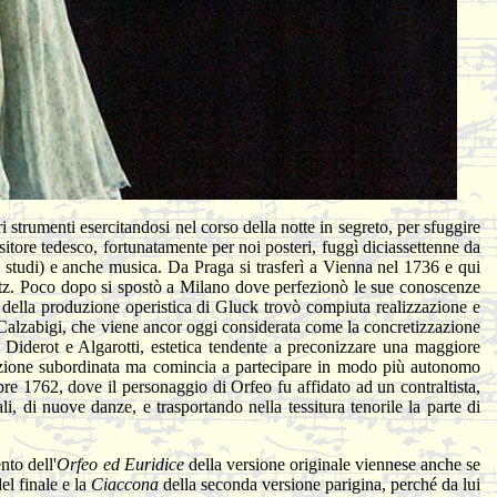
strumenti esercitandosi nel corso della notte in segreto, per sfuggire
sitore tedesco, fortunatamente per noi posteri, fuggì diciassettenne da
uoi studi) e anche musica. Da Praga si trasferì a Vienna nel 1736 e qui
itz. Poco dopo si spostò a Milano dove perfezionò le sue conoscenze
della produzione operistica di Gluck trovò compiuta realizzazione e
' Calzabigi, che viene ancor oggi considerata come la concretizzazione
i Diderot e Algarotti, estetica tendente a preconizzare una maggiore
funzione subordinata ma comincia a partecipare in modo più autonomo
bre 1762, dove il personaggio di Orfeo fu affidato ad un contraltista,
, di nuove danze, e trasportando nella tessitura tenorile la parte di
nto dell'
Orfeo ed Euridice
della versione originale viennese anche se
el finale e la
Ciaccona
della seconda versione parigina, perché da lui