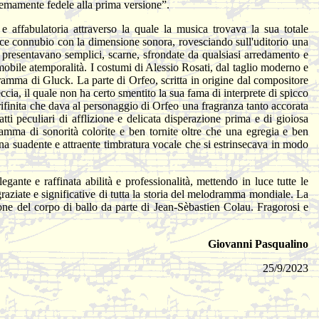
tremamente fedele alla prima versione”.
affabulatoria attraverso la quale la musica trovava la sua totale
lice connubio con la dimensione sonora, rovesciando sull'uditorio una
 presentavano semplici, scarne, sfrondate da qualsiasi arredamento e
mobile atemporalità. I costumi di Alessio Rosati, dal taglio moderno e
amma di Gluck. La parte di Orfeo, scritta in origine dal compositore
ccia, il quale non ha certo smentito la sua fama di interprete di spicco
rifinita che dava al personaggio di Orfeo una fragranza tanto accorata
tti peculiari di afflizione e delicata disperazione prima e di gioiosa
amma di sonorità colorite e ben tornite oltre che una egregia e ben
na suadente e attraente timbratura vocale che si estrinsecava in modo
ante e raffinata abilità e professionalità, mettendo in luce tutte le
raziate e significative di tutta la storia del melodramma mondiale. La
one del corpo di ballo da parte di Jean-Sèbastien Colau. Fragorosi e
Giovanni Pasqualino
25/9/2023