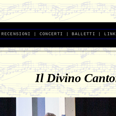
-
_
RECENSIONI
_
|
CONCERTI
|
BALLETTI
_
|
_
LINK
Il Divino Canto