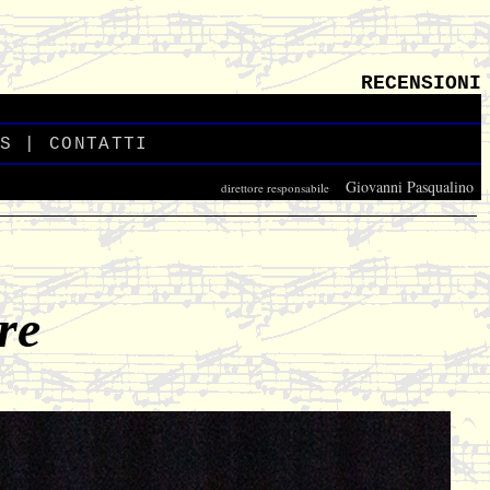
RECENSIONI
S
_
|
CONTATTI
_
Giovanni Pasqualino
direttore responsabile
_
re