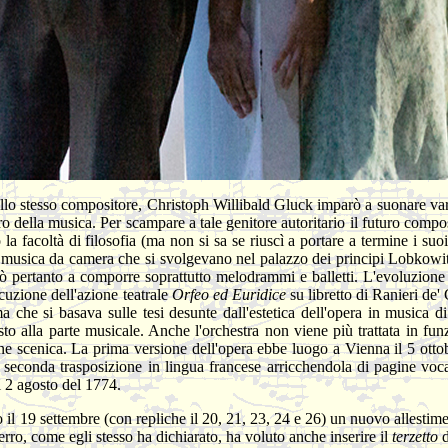
llo stesso compositore, Christoph Willibald Gluck imparò a suonare vari 
ro della musica. Per scampare a tale genitore autoritario il futuro compo
 la facoltà di filosofia (ma non si sa se riuscì a portare a termine i s
di musica da camera che si svolgevano nel palazzo dei principi Lobkow
 pertanto a comporre soprattutto melodrammi e balletti. L'evoluzione 
cuzione dell'azione teatrale
Orfeo ed Euridice
su libretto di Ranieri de
a che si basava sulle tesi desunte dall'estetica dell'opera in musica d
sto alla parte musicale. Anche l'orchestra non viene più trattata in 
ione scenica. La prima versione dell'opera ebbe luogo a Vienna il 5 otto
econda trasposizione in lingua francese arricchendola di pagine vocali
l 2 agosto del 1774.
il 19 settembre (con repliche il 20, 21, 23, 24 e 26) un nuovo allestime
erro, come egli stesso ha dichiarato, ha voluto anche inserire il
terzetto
d