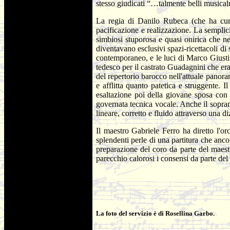
stesso giudicati “…talmente belli musicalm
La regia di Danilo Rubeca (che ha curat
pacificazione e realizzazione. La semplic
simbiosi stuporosa e quasi onirica che n
diventavano esclusivi spazi-ricettacoli d
contemporaneo, e le luci di Marco Giusti
tedesco per il castrato Guadagnini che era
del repertorio barocco nell'attuale panor
e afflitta quanto patetica e struggente. 
esaltazione poi della giovane sposa con 
governata tecnica vocale. Anche il sopran
lineare, corretto e fluido attraverso una di
Il maestro Gabriele Ferro ha diretto l'or
splendenti perle di una partitura che anco
preparazione del coro da parte del maest
parecchio calorosi i consensi da parte de
La foto del servizio è di Rosellina Garbo.