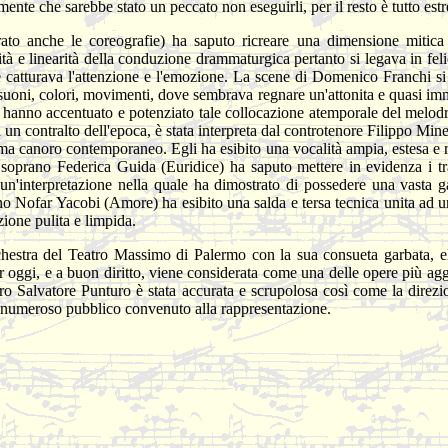
ente che sarebbe stato un peccato non eseguirli, per il resto è tutto es
o anche le coreografie) ha saputo ricreare una dimensione mitica e 
ità e linearità della conduzione drammaturgica pertanto si legava in fe
e catturava l'attenzione e l'emozione. La scene di Domenico Franchi si
i suoni, colori, movimenti, dove sembrava regnare un'attonita e quasi im
 hanno accentuato e potenziato tale collocazione atemporale del melodr
 un contralto dell'epoca, è stata interpreta dal controtenore Filippo Mine
ama canoro contemporaneo. Egli ha esibito una vocalità ampia, estesa e 
Il soprano Federica Guida (Euridice) ha saputo mettere in evidenza i tra
un'interpretazione nella quale ha dimostrato di possedere una vasta g
o Nofar Yacobi (Amore) ha esibito una salda e tersa tecnica unita ad u
zione pulita e limpida.
chestra del Teatro Massimo di Palermo con la sua consueta garbata, eleg
r oggi, e a buon diritto, viene considerata come una delle opere più agg
ro Salvatore Punturo è stata accurata e scrupolosa così come la direzi
l numeroso pubblico convenuto alla rappresentazione.