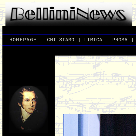
|
|
|
|
_
HOMEPAGE
_
_
CHI
_
SIAMO
_
_
LIRICA
_
_
PROSA
_