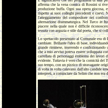
È significativo che nel programma di sala per
afferma che la vena comica di Rossini si rivel
produzione buffa. Ogni sua opera giocosa, es
rispetto ai suoi colleghi precedenti e coevi. N
l'atteggiamento del compositore nei confront
alternazione drammaturgica. Nel
Turco in It
piacere nella quale non è difficile riconoscer
tessuta con arguzia e stile dal poeta, che si c
Lo spettacolo presentato al Comunale era di D
cambiate. Brillante l'idea di base, individua
grande riminese, inserendo e confezionando un 
che a mio avviso poteva essere sviluppata con 
carrellata di personaggi emblema dei lavori di
evidente. Tuttavia è vero che la comicità del
T
suo tempo, con un pizzico di stravagante origin
di volta in volta calavano dall'alto candide ten
interpreti, a cominciare da Selim che non era di