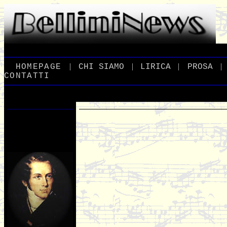
|
|
|
|
_
HOMEPAGE
_
_
CHI
_
SIAMO
_
_
LIRICA
_
_
PROSA
_
CONTATTI