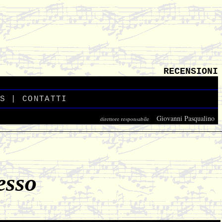
RECENSIONI
S
_
|
CONTATTI
_
Giovanni Pasqualino
direttore responsabile
_
esso