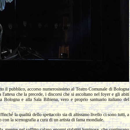
utto il pubblico, accorso numerosissimo al Teatro Comunale di Bologna
attesa che la precede, i discorsi che si ascoltano nel foyer e gli abiti
ù a Bologna e alla Sala Bibiena, vero e proprio santuario italiano del
inché la qualità dello spettacolo sia di altissimo livello ci sono tutti, a
 con la scenografia a cura di un artista di fama mondiale.
sala, mentre nel soffitto calano enormi stalattiti luminose, che continuano