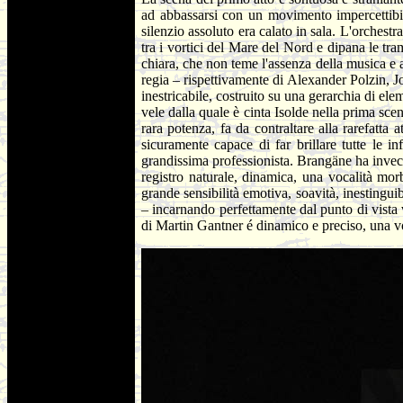
ad abbassarsi con un movimento impercettibile
silenzio assoluto era calato in sala. L'orches
tra i vortici del Mare del Nord e dipana le tr
chiara, che non teme l'assenza della musica e a
regia – rispettivamente di Alexander Polzin, J
inestricabile, costruito su una gerarchia di ele
vele dalla quale è cinta Isolde nella prima scen
rara potenza, fa da contraltare alla rarefatta
sicuramente capace di far brillare tutte le i
grandissima professionista. Brangäne ha invec
registro naturale, dinamica, una vocalità mor
grande sensibilità emotiva, soavità, inestinguib
–
incarnando perfettamente dal punto di vista 
di Martin Gantner é dinamico e preciso, una v