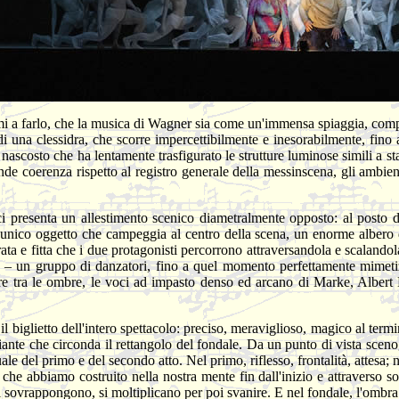
mi a farlo, che la musica di Wagner sia come un'immensa spiaggia, compos
di una clessidra, che scorre impercettibilmente e inesorabilmente, fino 
scosto che ha lentamente trasfigurato le strutture luminose simili a stala
ande coerenza rispetto al registro generale della messinscena, gli ambi
i presenta un allestimento scenico diametralmente opposto: al posto d
 un unico oggetto che campeggia al centro della scena, un enorme alber
ta e fitta che i due protagonisti percorrono attraversandola e scalandol
se – un gruppo di danzatori, fino a quel momento perfettamente mimetiz
e tra le ombre, le voci ad impasto denso ed arcano di Marke, Albert 
 il biglietto dell'intero spettacolo: preciso, meraviglioso, magico al ter
iante che circonda il rettangolo del fondale. Da un punto di vista scenog
ale del primo e del secondo atto. Nel primo, riflesso, frontalità, attesa;
he abbiamo costruito nella nostra mente fin dall'inizio e attraverso so
 si sovrappongono, si moltiplicano per poi svanire. E nel fondale, l'ombra 