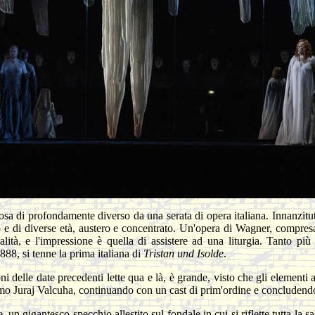
osa di profondamente diverso da una serata di opera italiana. Innanzit
 e di diverse età, austero e concentrato. Un'opera di Wagner, compresa l'
ualità, e l'impressione è quella di assistere ad una liturgia. Tanto pi
88, si tenne la prima italiana di
Tristan und Isolde
.
i delle date precedenti lette qua e là, è grande, visto che gli elementi aff
ssimo Juraj Valcuha, continuando con un cast di prim'ordine e concludendo
 un gigantesco specchio allestito sul fondale in cui si riflette tutta la 