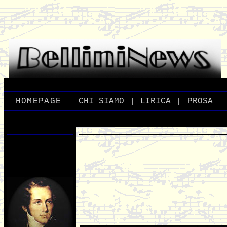
|
|
|
|
_
HOMEPAGE
_
_
CHI
_
SIAMO
_
_
LIRICA
_
_
PROSA
_