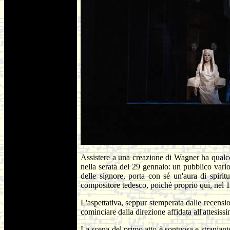
Assistere a una creazione di Wagner ha qualc
nella serata del 29 gennaio: un pubblico vario
delle signore, porta con sé un'aura di spirit
compositore tedesco, poiché proprio qui, nel 18
L'aspettativa, seppur stemperata dalle recension
cominciare dalla direzione affidata all'attesi
La scena del primo atto è sontuosa e straniante,