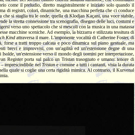
rio come il preludio, diretto magistralmente e iniziato solo quando il
mma di registri, colori, dinamiche, una macchina perfetta che ci conduce
 che si staglia tra le onde, quella di Klodjan Kaçani, una voce stabile,
nde la stretta connessione tra scenografia, disegno delle luci, costumi e
rigersi verso uno spettacolo che si mescoli con la musica in una matassa
lesse macchine sceniche. Ad esempio, la bizzarra e stilizzata tessitura di
sch Kind
attraversa il mare. L'imponente vocalità di Catherine Foster, di
tà, forse a tratti troppo calcata e poco dinamica sul piano gestuale, ma
centi brevi e improvvisi, con un'agilità ed un'estensione degne di una
 Isolde, un'estensione verso il mondo degli uomini per interpretazione,
ryan Register porta sul palco un Tristan trasognato e umano: tenore di
à – imprescindibile nel
Tristan
e comune a tutti i cantanti, vista la durata
lla quale si coglie una certa rigidità mimica. Al contrario, il Kurvenal
imia.