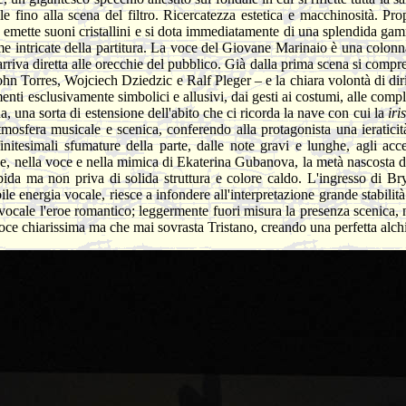
 fino alla scena del filtro. Ricercatezza estetica e macchinosità. Prop
tra emette suoni cristallini e si dota immediatamente di una splendida ga
ame intricate della partitura. La voce del Giovane Marinaio è una colonna
rriva diretta alle orecchie del pubblico. Già dalla prima scena si compre
ohn Torres, Wojciech Dziedzic e Ralf Pleger – e la chiara volontà di di
menti esclusivamente simbolici e allusivi, dai gesti ai costumi, alle comp
a, una sorta di estensione dell'abito che ci ricorda la nave con cui la
iri
 atmosfera musicale e scenica, conferendo alla protagonista una ieratici
nfinitesimali sfumature della parte, dalle note gravi e lunghe, agli ac
e, nella voce e nella mimica di Ekaterina Gubanova, la metà nascosta di
bida ma non priva di solida struttura e colore caldo. L'ingresso di B
ile energia vocale, riesce a infondere all'interpretazione grande stabilit
vocale l'eroe romantico; leggermente fuori misura la presenza scenica, ne
oce chiarissima ma che mai sovrasta Tristano, creando una perfetta alch