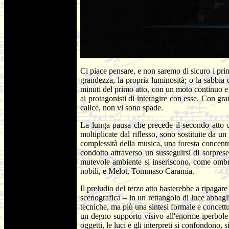
Ci piace pensare, e non saremo di sicuro i pri
grandezza, la propria luminosità; o la sabbia 
minuti del primo atto, con un moto continuo e na
ai protagonisti di interagire con esse. Con gr
calice, non vi sono spade.
La lunga pausa che precede il secondo atto c
moltiplicate dal riflesso, sono sostituite da
complessità della musica, una foresta concentra
condotto attraverso un susseguirsi di sorpre
mutevole ambiente si inseriscono, come ombr
nobili, e Melot, Tommaso Caramia.
Il preludio del terzo atto basterebbe a ripagare
scenografica – in un rettangolo di luce abbagl
tecniche, ma più una sintesi formale e concettu
un degno supporto visivo all'enorme iperbole c
oggetti, le luci e gli interpreti si confondono,