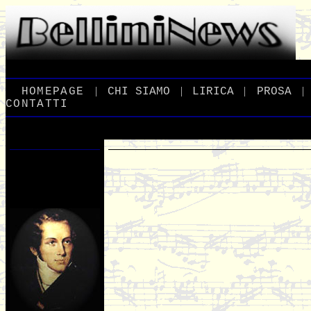
|
|
|
|
_
HOMEPAGE
_
_
CHI
_
SIAMO
_
_
LIRICA
_
_
PROSA
_
CONTATTI