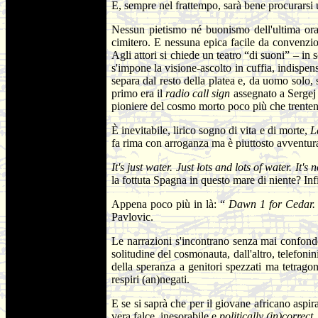
E, sempre nel frattempo, sarà bene procurarsi
Nessun pietismo né buonismo dell'ultima ora
cimitero. E nessuna epica facile da convenzio
Agli attori si chiede un teatro “di suoni” – in
s'impone la visione-ascolto in cuffia, indispe
separa dal resto della platea e, da uomo solo,
primo era il
radio call sign
assegnato a Sergej 
pioniere del cosmo morto poco più che trentenn
È inevitabile, lirico sogno di vita e di morte,
L
fa rima con arroganza ma è piuttosto avventura
It's just water. Just lots and lots of water. It
la fottuta Spagna in questo mare di niente? In
Appena poco più in là: “
Dawn 1 for Cedar.
Pavlovic.
Le narrazioni s'incontrano senza mai confonde
solitudine del cosmonauta, dall'altro, telefoni
della speranza a genitori spezzati ma tetragon
respiri (an)negati.
E se si saprà che per il giovane africano aspi
vera falce, inesorabile e
politically (in)correct
,