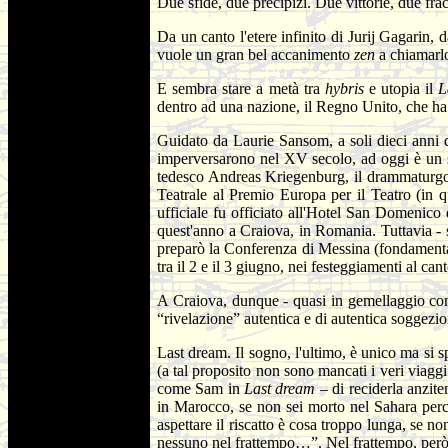
Due sfide, due precipizi. Due vittorie, due frac
Da un canto l'etere infinito di Jurij Gagarin, 
vuole un gran bel accanimento
zen
a chiamarlo
E sembra stare a metà tra
hybris
e utopia il
L
dentro ad una nazione, il Regno Unito, che ha
Guidato da Laurie Sansom, a soli dieci anni di
imperversarono nel XV secolo, ad oggi è un s
tedesco Andreas Kriegenburg, il drammaturgo 
Teatrale al Premio Europa per il Teatro (in
ufficiale fu officiato all'Hotel San Domenico
quest'anno a Craiova, in Romania. Tuttavia - 
preparò la Conferenza di Messina (fondamental
tra il 2 e il 3 giugno, nei festeggiamenti al can
A Craiova, dunque - quasi in gemellaggio con l
“rivelazione” autentica e di autentica soggezion
Last dream. Il sogno, l'ultimo, è unico ma si s
(a tal proposito non sono mancati i veri viaggi
come Sam in
Last dream
– di reciderla anzite
in Marocco, se non sei morto nel Sahara perch
aspettare il riscatto è cosa troppo lunga, se n
nessuno nel frattempo…”. Nel frattempo, per