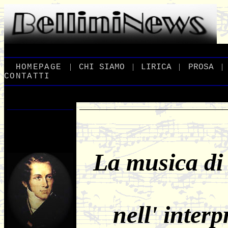
|
|
|
|
_
HOMEPAGE
_
_
CHI
_
SIAMO
_
_
LIRICA
_
_
PROSA
_
CONTATTI
La musica di
nell' inter