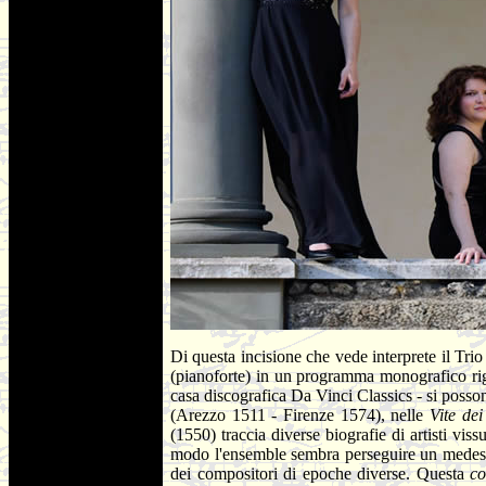
Di questa incisione che vede interprete il Tri
(pianoforte) in un programma monografico ri
casa discografica Da Vinci Classics - si possono
(Arezzo 1511 - Firenze 1574), nelle
Vite dei
(1550) traccia diverse biografie di artisti vissu
modo l'ensemble sembra perseguire un medesimo 
dei compositori di epoche diverse. Questa
c