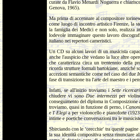
curate da Flavio Menardi Noguerra e chiarisce
Genova, 1965).
Ma prima di accennare al compositore torinese 
come luogo di incontro artistico Firenze, la ste
la famiglia dei Medici e non solo, realizza 
lodevole immaginare questo lavoro discografic
italiano nei repertori cameristici.
Un CD su alcuni lavori di un musicista capace
anche l'auspicio che vedano la luce altre ope
che caratterizza circa un trentennio della 
ricorda strutture formali bartokiane, anziché 
accezioni semantiche come nel caso dei due
I
fase di transizione tra l'arte del maestro e i pens
Infatti, se all'inizio troviamo i
Sette ricercar
chiudere vi sono
Due intermezzi
per violin
conseguimento del diploma in Composizione al
troviamo, quasi in funzione di perno, i
Canon
e l'
Elegi
a per violoncello e pianoforte (1923)
intime e poetiche conversazioni tra le musicist
Sbirciando con le ‘orecchie' tra queste pagine
la sua identità compositiva senza rinunciare a