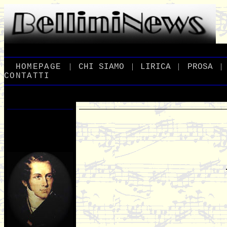
|
|
|
|
_
HOMEPAGE
_
_
CHI
_
SIAMO
_
_
LIRICA
_
_
PROSA
_
CONTATTI