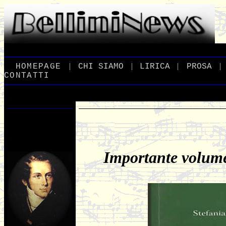
|
|
|
|
_
HOMEPAGE
_
_
CHI
_
SIAMO
_
_
LIRICA
_
_
PROSA
_
CONTATTI
Importante volume