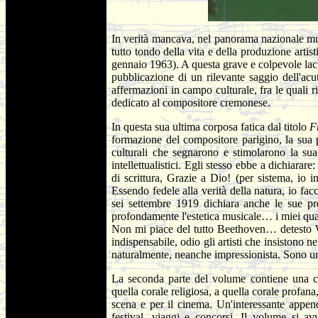
In verità mancava, nel panorama nazionale mu
tutto tondo della vita e della produzione arti
gennaio 1963). A questa grave e colpevole lacu
pubblicazione di un rilevante saggio dell'acu
affermazioni in campo culturale, fra le quali 
dedicato al compositore cremonese.
In questa sua ultima corposa fatica dal titolo
F
formazione del compositore parigino, la sua p
culturali che segnarono e stimolarono la sua
intellettualistici. Egli stesso ebbe a dichiara
di scrittura, Grazie a Dio! (per sistema, io 
Essendo fedele alla verità della natura, io fac
sei settembre 1919 dichiara anche le sue p
profondamente l'estetica musicale… i miei quatt
Non mi piace del tutto Beethoven… detesto W
indispensabile, odio gli artisti che insistono 
naturalmente, neanche impressionista. Sono un
La seconda parte del volume contiene una cir
quella corale religiosa, a quella corale profana, 
scena e per il cinema. Un'interessante appendic
festival, viaggi e concorsi. Il volume si a