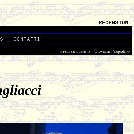
RECENSIONI
S
_
|
CONTATTI
_
Giovanni Pasqualino
direttore responsabile
_
gliacci