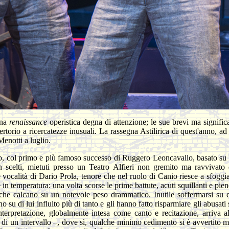
una
renaissance
operistica degna di attenzione; le sue brevi ma significat
ertorio a ricercatezze inusuali. La rassegna Astilirica di quest'anno, a
enotti a luglio.
to, col primo e più famoso successo di Ruggero Leoncavallo, basato su u
 scelti, mietuti presso un Teatro Alfieri non gremito ma ravvivato da
 vocalità di Dario Prola, tenore che nel ruolo di Canio riesce a sfogg
re in temperatura: una volta scorse le prime battute, acuti squillanti e pi
, che calcano su un notevole peso drammatico. Inutile soffermarsi su
su di lui influito più di tanto e gli hanno fatto risparmiare gli abusati
'interpretazione, globalmente intesa come canto e recitazione, arriva 
re di un intervallo –, dove sì, qualche minimo cedimento si è avvertito m