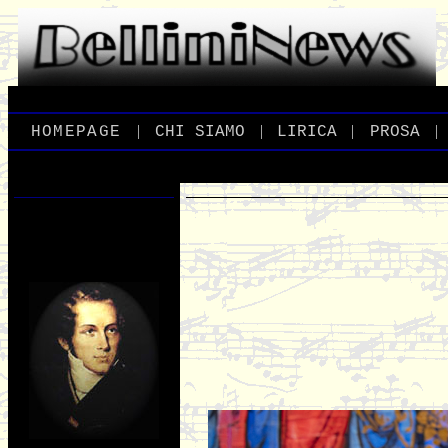
|
|
|
|
_
HOMEPAGE
_
_
CHI
_
SIAMO
_
_
LIRICA
_
_
PROSA
_