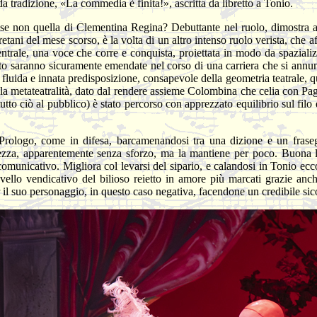
 da tradizione, «La commedia è finita!», ascritta da libretto a Tonio.
se non quella di Clementina Regina? Debuttante nel ruolo, dimostra 
retani del mese scorso, è la volta di un altro intenso ruolo verista, che a
centrale, una voce che corre e conquista, proiettata in modo da spazializ
to saranno sicuramente emendate nel corso di una carriera che si annunc
a fluida e innata predisposizione, consapevole della geometria teatrale, q
ella metateatralità, dato dal rendere assieme Colombina che celia con P
tutto ciò al pubblico) è stato percorso con apprezzato equilibrio sul filo 
Prologo, come in difesa, barcamenandosi tra una dizione e un fras
altezza, apparentemente senza sforzo, ma la mantiene per poco. Buona 
unicativo. Migliora col levarsi del sipario, e calandosi in Tonio ecco c
rovello vendicativo del bilioso reietto in amore più marcati grazie an
r il suo personaggio, in questo caso negativa, facendone un credibile sic