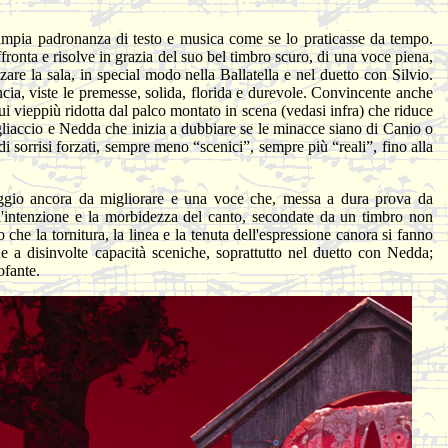
ampia padronanza di testo e musica come se lo praticasse da tempo.
ffronta e risolve in grazia del suo bel timbro scuro, di una voce piena,
zare la sala, in special modo nella Ballatella e nel duetto con Silvio.
ia, viste le premesse, solida, florida e durevole. Convincente anche
ui vieppiù ridotta dal palco montato in scena (vedasi infra) che riduce
agliaccio e Nedda che inizia a dubbiare se le minacce siano di Canio o
di sorrisi forzati, sempre meno “scenici”, sempre più “reali”, fino alla
eggio ancora da migliorare e una voce che, messa a dura prova da
l'intenzione e la morbidezza del canto, secondate da un timbro non
he la tornitura, la linea e la tenuta dell'espressione canora si fanno
che a disinvolte capacità sceniche, soprattutto nel duetto con Nedda;
ofante.