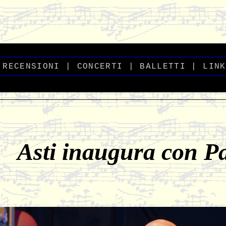
-
_
RECENSIONI
_
|
CONCERTI
|
BALLETTI
_
|
_
LINK
Asti inaugura con Pa