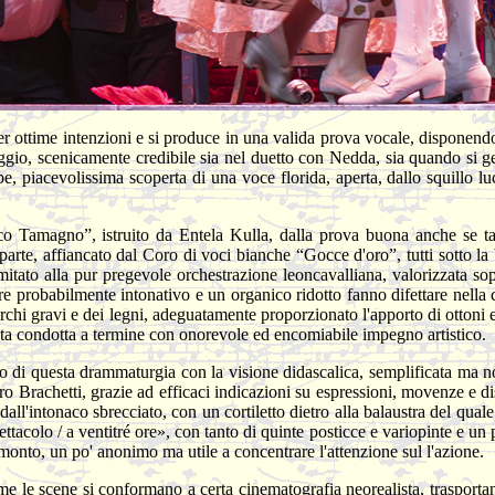
per ottime intenzioni e si produce in una valida prova vocale, disponend
aggio, scenicamente credibile sia nel duetto con Nedda, sia quando si g
pe, piacevolissima scoperta di una voce florida, aperta, dallo squillo 
sco Tamagno”, istruito da Entela Kulla, dalla prova buona anche se ta
arte, affiancato dal Coro di voci bianche “Gocce d'oro”, tutti sotto la 
mitato alla pur pregevole orchestrazione leoncavalliana, valorizzata so
ere probabilmente intonativo e un organico ridotto fanno difettare nella
archi gravi e dei legni, adeguatamente proporzionato l'apporto di ottoni e
stata condotta a termine con onorevole ed encomiabile impegno artistico.
o di questa drammaturgia con la visione didascalica, semplificata ma non
ndro Brachetti, grazie ad efficaci indicazioni su espressioni, movenze e
all'intonaco sbrecciato, con un cortiletto dietro alla balaustra del quale s
pettacolo / a ventitré ore», con tanto di quinte posticce e variopinte e
ramonto, un po' anonimo ma utile a concentrare l'attenzione sul l'azione.
ome le scene si conformano a certa cinematografia neorealista, traspor