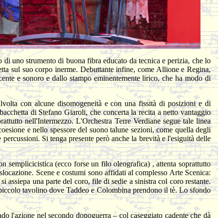
o di uno strumento di buona fibra educato da tecnica e perizia, che lo
etta sul suo corpo inerme. Debuttante infine, come Allione e Regina,
lucente e sonoro e dallo stampo eminentemente lirico, che ha modo di
lvolta con alcune disomogeneità e con una fissità di posizioni e di
bacchetta di Stefano Giaroli, che concerta la recita a netto vantaggio
prattutto nell'Intermezzo. L'Orchestra Terre Verdiane segue tale linea
 coesione e nello spessore del suono talune sezioni, come quella degli
 percussioni. Si tenga presente però anche la brevità e l'esiguità delle
 semplicicistica (ecco forse un filo oleografica) , attenta soprattutto
 dislocazione. Scene e costumi sono affidati al complesso Arte Scenica:
i assiepa una parte del coro, file di sedie a sinistra col coro restante.
 un piccolo tavolino dove Taddeo e Colombina prendono il tè. Lo sfondo
tando l'azione nel secondo dopoguerra – col caseggiato cadente che dà