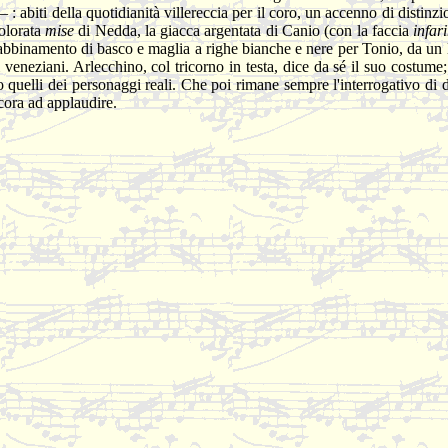
 : abiti della quotidianità villereccia per il coro, un accenno di distinz
colorata
mise
di Nedda, la giacca argentata di Canio (con la faccia
infar
 abbinamento di basco e maglia a righe bianche e nere per Tonio, da un l
 veneziani. Arlecchino, col tricorno in testa, dice da sé il suo costume
uanto quelli dei personaggi reali. Che poi rimane sempre l'interrogativo d
ora ad applaudire.