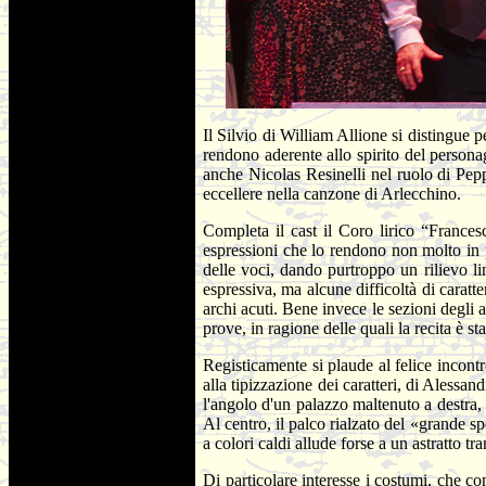
Il Silvio di William Allione si distingue 
rendono aderente allo spirito del person
anche Nicolas Resinelli nel ruolo di Pep
eccellere nella canzone di Arlecchino.
Completa il cast il Coro lirico “France
espressioni che lo rendono non molto in p
delle voci, dando purtroppo un rilievo li
espressiva, ma alcune difficoltà di caratt
archi acuti. Bene invece le sezioni degli 
prove, in ragione delle quali la recita è 
Registicamente si plaude al felice incontr
alla tipizzazione dei caratteri, di Alessa
l'angolo d'un palazzo maltenuto a destra, d
Al centro, il palco rialzato del «grande s
a colori caldi allude forse a un astratto t
Di particolare interesse i costumi, che c