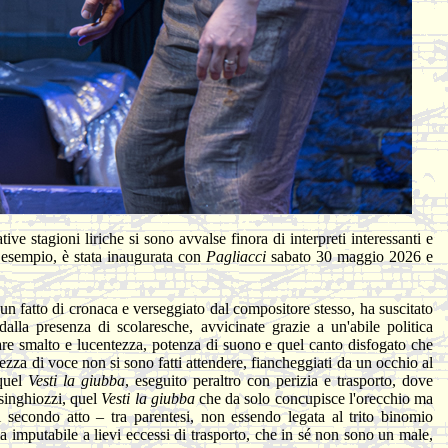
ive stagioni liriche si sono avvalse finora di interpreti interessanti e
d esempio, è stata inaugurata con
Pagliacci
sabato 30 maggio 2026 e
n fatto di cronaca e verseggiato dal compositore stesso, ha suscitato
lla presenza di scolaresche, avvicinate grazie a un'abile politica
iare smalto e lucentezza, potenza di suono e quel canto disfogato che
enezza di voce non si sono fatti attendere, fiancheggiati da un occhio al
 quel
Vesti la giubba
, eseguito peraltro con perizia e trasporto, dove
 singhiozzi, quel
Vesti la giubba
che da solo concupisce l'orecchio ma
al secondo atto – tra parentesi, non essendo legata al trito binomio
a imputabile a lievi eccessi di trasporto, che in sé non sono un male,