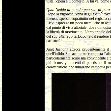
vista l'opera e il contesto. A lui va, come
Qual Nedda al mondo può star di paro
Dopo la vigorosa Anna degli
Ekebù
rove
intensa, spessa, soprattutto nel registro 
Lievi asprezze un poco metalliche in acu
dal punto di vista attoriale, dove dimostr
la libertà di movimento. L'erto crinale d
del suo
alter ego
farlocco (e dal rendere 
catastrofe.
Jung Jaehong attacca prudentemente il 
quell'infido Sol acuto, ne conquista l'
particolarmente scuro ma convincente e com
più sicure, gli accenti di patetismo, il 
caratteristiche che innalzano l'empatia pe