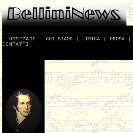
|
|
|
|
_
HOMEPAGE
_
_
CHI
_
SIAMO
_
_
LIRICA
_
_
PROSA
_
CONTATTI