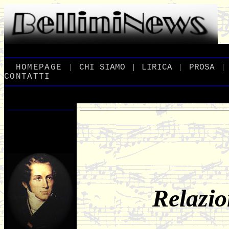
|
|
|
|
_
HOMEPAGE
_
_
CHI
_
SIAMO
_
_
LIRICA
_
_
PROSA
_
CONTATTI
Relazio