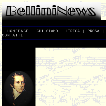
|
|
|
|
_
HOMEPAGE
_
_
CHI
_
SIAMO
_
_
LIRICA
_
_
PROSA
_
CONTATTI