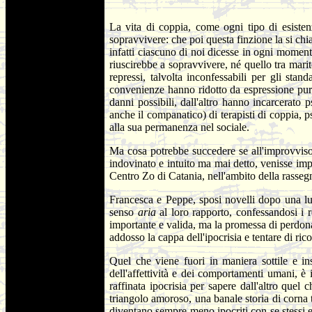
La vita di coppia, come ogni tipo di esisten
sopravvivere: che poi questa finzione la si chi
infatti ciascuno di noi dicesse in ogni momento
riuscirebbe a sopravvivere, né quello tra marit
repressi, talvolta inconfessabili per gli sta
convenienze hanno ridotto da espressione pura
danni possibili, dall'altro hanno incarcerato
anche il companatico) di terapisti di coppia, p
alla sua permanenza nel sociale.
Ma cosa potrebbe succedere se all'improvviso 
indovinato e intuito ma mai detto, venisse imp
Centro Zo di Catania, nell'ambito della rasse
Francesca e Peppe, sposi novelli dopo una lun
senso
aria
al loro rapporto, confessandosi i
importante e valida, ma la promessa di perdonars
addosso la cappa dell'ipocrisia e tentare di ri
Quel che viene fuori in maniera sottile e i
dell'affettività e dei comportamenti umani, è 
raffinata ipocrisia per sapere dall'altro que
triangolo amoroso, una banale storia di corna t
diventano sempre meno ipocriti con se stessi 