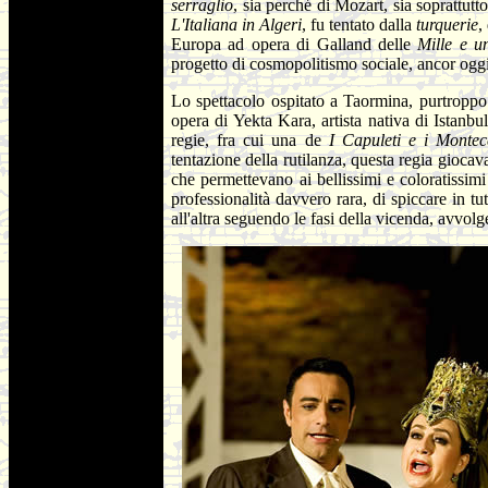
serraglio
, sia perché di Mozart, sia soprattut
L'Italiana in Algeri
, fu tentato dalla
turquerie
,
Europa ad opera di Galland delle
Mille e u
progetto di cosmopolitismo sociale, ancor oggi
Lo spettacolo ospitato a Taormina, purtroppo 
opera di Yekta Kara, artista nativa di Istanb
regie, fra cui una de
I Capuleti e i Montec
tentazione della rutilanza, questa regia gioca
che permettevano ai bellissimi e coloratissimi
professionalità davvero rara, di spiccare in tu
all'altra seguendo le fasi della vicenda, avvol