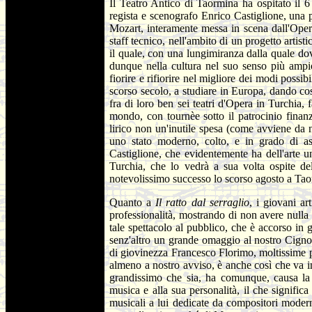
Il Teatro Antico di Taormina ha ospitato il 6 
regista e scenografo Enrico Castiglione, una
Mozart, interamente messa in scena dall'Opera
staff tecnico, nell'ambito di un progetto arti
il quale, con una lungimiranza dalla quale dovr
dunque nella cultura nel suo senso più ampio
fiorire e rifiorire nel migliore dei modi possibil
scorso secolo, a studiare in Europa, dando cos
fra di loro ben sei teatri d'Opera in Turchia,
mondo, con tournèe sotto il patrocinio finanzi
lirico non un'inutile spesa (come avviene da
uno stato moderno, colto, e in grado di as
Castiglione, che evidentemente ha dell'arte u
Turchia, che lo vedrà a sua volta ospite d
notevolissimo successo lo scorso agosto a Ta
Quanto a
Il ratto dal serraglio
, i giovani a
professionalità, mostrando di non avere nulla da
tale spettacolo al pubblico, che è accorso in 
senz'altro un grande omaggio al nostro Cigno
di giovinezza Francesco Florimo, moltissime par
almeno a nostro avviso, è anche così che va in
grandissimo che sia, ha comunque, causa la
musica e alla sua personalità, il che significa
musicali a lui dedicate da compositori moderni