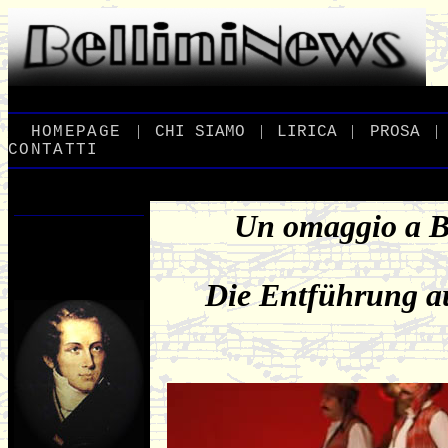
|
|
|
|
_
HOMEPAGE
_
_
CHI
_
SIAMO
_
_
LIRICA
_
_
PROSA
_
CONTATTI
Un omaggio a Be
Die Entführung a