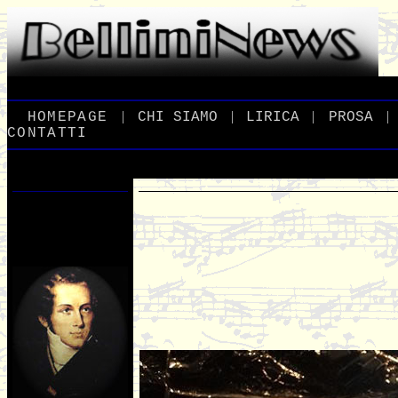
|
|
|
|
_
HOMEPAGE
_
_
CHI
_
SIAMO
_
_
LIRICA
_
_
PROSA
_
CONTATTI