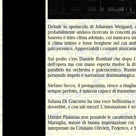
Delude lo spettacolo di Johannes Weigand, c
probabilmente andava ricercata in concetti ps
funereo e tetro clima adottato, cui mancava u
il clima intimo e forse borghese nel cui amb
palcoscenico. Apprezzabili i costumi storicame
Sul podio c'era Daniele Rustioni che dopo
I
dell'opera ma con mano esperta risolve la di
parallelo tra orchestra e palcoscenico. Rust
personale impeto e narrazione drammaturgica sop
Stefano Secco, il protagonista, riesce a ritagl
sempre perfetto, è tuttavia capace di trasmette
Juliana Di Giacomo ha una voce bellissima e d
dovrebbe, e con tali mezzi! L'intonazione è so
Dimitri Platanias non possiede le caratteristic
Marsiglia, tenore di buona impostazione cui
interpretate da Cristiano Olivieri, Federico, e