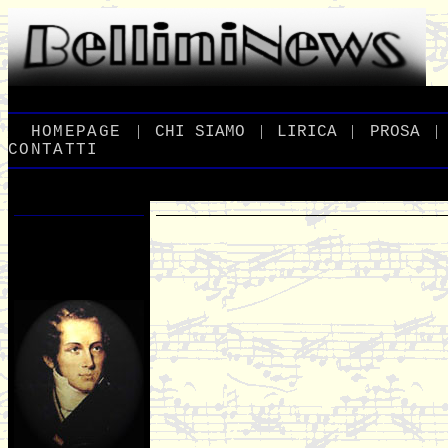
|
|
|
|
_
HOMEPAGE
_
_
CHI
_
SIAMO
_
_
LIRICA
_
_
PROSA
_
CONTATTI