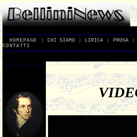
|
|
|
|
_
HOMEPAGE
_
_
CHI
_
SIAMO
_
_
LIRICA
_
_
PROSA
_
CONTATTI
VIDE