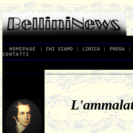
|
|
|
|
_
HOMEPAGE
_
_
CHI
_
SIAMO
_
_
LIRICA
_
_
PROSA
_
CONTATTI
L'ammalat