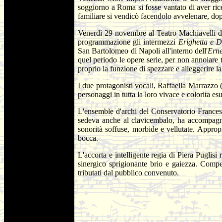
soggiorno a Roma si fosse vantato di aver rice
familiare si vendicò facendolo avvelenare, dop
Venerdì 29 novembre al Teatro Machiavelli di 
programmazione gli intermezzi
Erighetta e 
San Bartolomeo di Napoli all'interno dell'
Ern
quel periodo le opere serie, per non annoiare 
proprio la funzione di spezzare e alleggerire l
I due protagonisti vocali, Raffaella Marrazzo
personaggi in tutta la loro vivace e colorita es
L'ensemble d'archi del Conservatorio Frances
sedeva anche al clavicembalo, ha accompagnat
sonorità soffuse, morbide e vellutate. Appro
bocca.
L'accorta e intelligente regia di Piera Puglis
sinergico sprigionante brio e gaiezza. Compet
tributati dal pubblico convenuto.