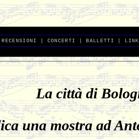
-
_
RECENSIONI
_
|
CONCERTI
|
BALLETTI
_
|
_
LINK
La città di Bolo
ica una mostra ad Ant