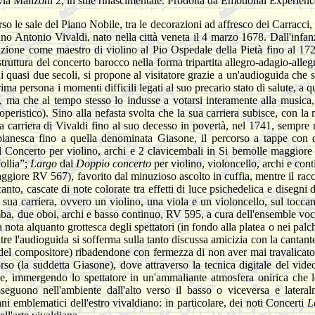
via Manzoni 2, in stile rinascimentale. Prodotta da Emotional Experien
rso le sale del Piano Nobile, tra le decorazioni ad affresco dei Carracci,
no Antonio Vivaldi, nato nella città veneta il 4 marzo 1678. Dall'infanzi
nzione come maestro di violino al Pio Ospedale della Pietà fino al 172
truttura del concerto barocco nella forma tripartita allegro-adagio-alleg
 quasi due secoli, si propone al visitatore grazie a un'audioguida che si
rima persona i momenti difficili legati al suo precario stato di salute, a
e, ma che al tempo stesso lo indusse a votarsi interamente alla musica, 
 operistico). Sino alla nefasta svolta che la sua carriera subisce, con 
la carriera di Vivaldi fino al suo decesso in povertà, nel 1741, sempre
ianesca fino a quella denominata Giasone, il percorso a tappe con di
l Concerto per violino, archi e 2 clavicembali in Si bemolle maggio
llia”;
Largo
dal
Doppio concerto
per violino, violoncello, archi e c
ggiore RV 567), favorito dal minuzioso ascolto in cuffia, mentre il raccon
ccanto, cascate di note colorate tra effetti di luce psichedelica e disegni
la sua carriera, ovvero un violino, una viola e un violoncello, sul toc
omba, due oboi, archi e basso continuo, RV 595, a cura dell'ensemble vo
nota alquanto grottesca degli spettatori (in fondo alla platea o nei palchi)
entre l'audioguida si sofferma sulla tanto discussa amicizia con la cantan
 del compositore) ribadendone con fermezza di non aver mai travalicato i
corso (la suddetta Giasone), dove attraverso la tecnica digitale del vi
ale, immergendo lo spettatore in un'ammaliante atmosfera onirica che lo
seguono nell'ambiente dall'alto verso il basso o viceversa e lateral
rani emblematici dell'estro vivaldiano: in particolare, dei noti Concerti
L