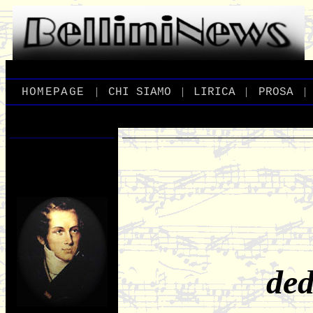
|
|
|
|
_
HOMEPAGE
_
_
CHI
_
SIAMO
_
_
LIRICA
_
_
PROSA
_
ded