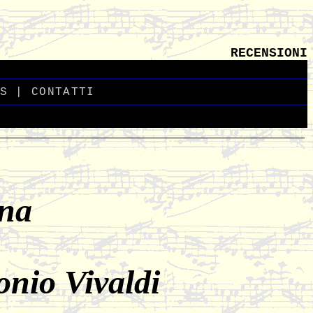
RECENSIONI
S
_
|
CONTATTI
direttore responsabile
_
Giovanni Pasqualino
_
gna
onio Vivaldi