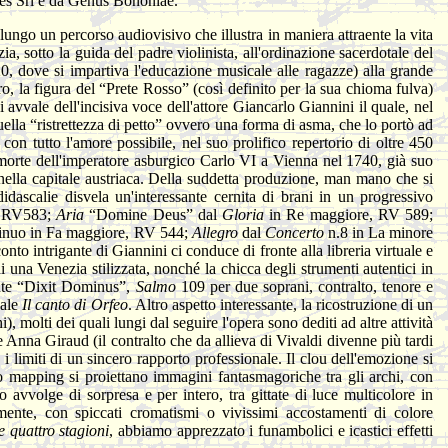
ces Srl e da Genus Bononiae.
 lungo un percorso audiovisivo che illustra in maniera attraente la vita
a, sotto la guida del padre violinista, all'ordinazione sacerdotale del
0, dove si impartiva l'educazione musicale alle ragazze) alla grande
ro, la figura del “Prete Rosso” (così definito per la sua chioma fulva)
 avvale dell'incisiva voce dell'attore Giancarlo Giannini il quale, nel
 quella “ristrettezza di petto” ovvero una forma di asma, che lo portò ad
con tutto l'amore possibile, nel suo prolifico repertorio di oltre 450
la morte dell'imperatore asburgico Carlo VI a Vienna nel 1740, già suo
 nella capitale austriaca. Della suddetta produzione, man mano che si
dascalie disvela un'interessante cernita di brani in un progressivo
re RV583;
Aria
“Domine Deus” dal
Gloria
in Re maggiore, RV 589;
ontinuo in Fa maggiore, RV 544;
Allegro
dal
Concerto
n.8 in La minore
to intrigante di Giannini ci conduce di fronte alla libreria virtuale e
 di una Venezia stilizzata, nonché la chicca degli strumenti autentici in
cante “Dixit Dominus”,
Salmo
109 per due soprani, contralto, tenore e
cale
Il canto di Orfeo
. Altro aspetto interessante, la ricostruzione di un
, molti dei quali lungi dal seguire l'opera sono dediti ad altre attività
te Anna Giraud (il contralto che da allieva di Vivaldi divenne più tardi
 limiti di un sincero rapporto professionale. Il clou dell'emozione si
deo mapping si proiettano immagini fantasmagoriche tra gli archi, con
 avvolge di sorpresa e per intero, tra gittate di luce multicolore in
mente, con spiccati cromatismi o vivissimi accostamenti di colore
e quattro stagioni
, abbiamo apprezzato i funambolici e icastici effetti