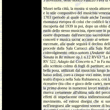
3 novembre, nello storico Palazzo Fava di 
Musei nella città, la mostra si snoda attrave
e lo stile compositivo del musicista venezia
1703 (periodo al quale risale anche l'assu
risonanza europea di colui che codificò la s
riscoperta dal 1939 in poi, dopo un oblio di
ruolo dello stesso musicista, ripercorre in p
essere dispensato dall'esercizio sacerdotal
concerti e musica sacra( accanto al settore
mecenate, alla quale seguirà il declino del
procede dalla Sala Carracci alla Sala Rub
coinvolgimento ottico-sonoro (
Andante
da
Sonata in Re minore
op.1 n.12 RV63 “La fo
RV 522;
Adagio
dal
Concerto
n.7 in Fa ma
allo scrittoio colmo di fogli di partiture; a
bella posa, utilizzati dal musicista lungo 
basso solisti, coro a cinque voci miste, tr
teatro d'epoca nella Sala Rubianesca, con la 
ricreative (tra cibo e gioco delle carte), m
la
prima donna
in numerosi lavori teatrali
riserva certamente all'ultima sala del per
effetti di stupefacente ottica tridimension
movimento, ed estrosi disegni che si sus
nell'integrarsi alle suggestioni sonore di b